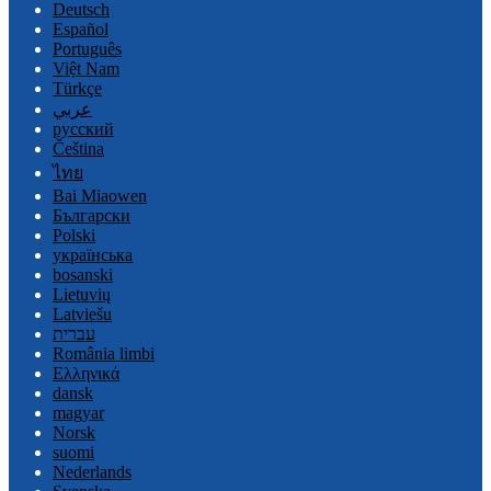
Deutsch
Español
Português
Việt Nam
Türkçe
عربي
русский
Čeština
ไทย
Bai Miaowen
Български
Polski
українська
bosanski
Lietuvių
Latviešu
עברית
România limbi
Ελληνικά
dansk
magyar
Norsk
suomi
Nederlands