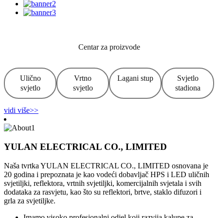
Centar za proizvode
Ulično
Vrtno
Lagani stup
Svjetlo
svjetlo
svjetlo
stadiona
vidi više>>
YULAN ELECTRICAL CO., LIMITED
Naša tvrtka YULAN ELECTRICAL CO., LIMITED osnovana je
20 godina i prepoznata je kao vodeći dobavljač HPS i LED uličnih
svjetiljki, reflektora, vrtnih svjetiljki, komercijalnih svjetala i svih
dodataka za rasvjetu, kao što su reflektori, brtve, staklo difuzori i
grla za svjetiljke.
Imamo visoko profesionalni odjel koji razvija kalupe za