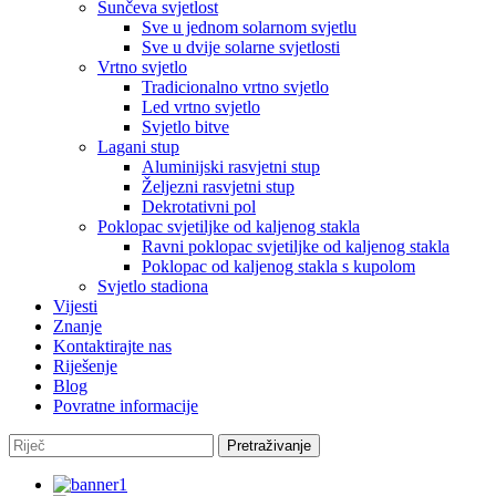
Sunčeva svjetlost
Sve u jednom solarnom svjetlu
Sve u dvije solarne svjetlosti
Vrtno svjetlo
Tradicionalno vrtno svjetlo
Led vrtno svjetlo
Svjetlo bitve
Lagani stup
Aluminijski rasvjetni stup
Željezni rasvjetni stup
Dekrotativni pol
Poklopac svjetiljke od kaljenog stakla
Ravni poklopac svjetiljke od kaljenog stakla
Poklopac od kaljenog stakla s kupolom
Svjetlo stadiona
Vijesti
Znanje
Kontaktirajte nas
Riješenje
Blog
Povratne informacije