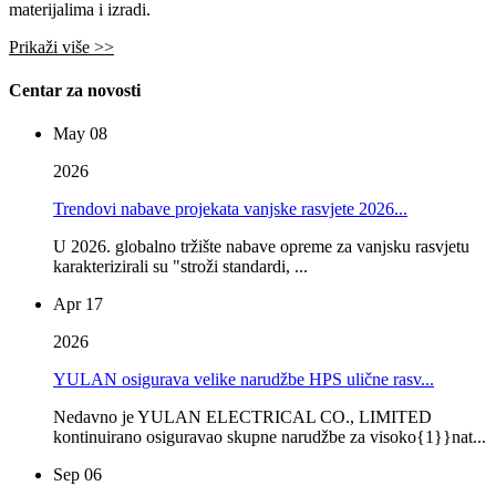
materijalima i izradi.
Prikaži više >>
Centar za novosti
May 08
2026
Trendovi nabave projekata vanjske rasvjete 2026...
U 2026. globalno tržište nabave opreme za vanjsku rasvjetu
karakterizirali su "stroži standardi, ...
Apr 17
2026
YULAN osigurava velike narudžbe HPS ulične rasv...
Nedavno je YULAN ELECTRICAL CO., LIMITED
kontinuirano osiguravao skupne narudžbe za visoko{1}}nat...
Sep 06