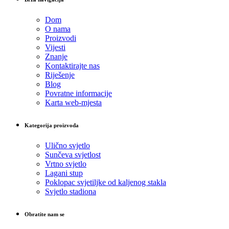
Dom
O nama
Proizvodi
Vijesti
Znanje
Kontaktirajte nas
Riješenje
Blog
Povratne informacije
Karta web-mjesta
Kategorija proizvoda
Ulično svjetlo
Sunčeva svjetlost
Vrtno svjetlo
Lagani stup
Poklopac svjetiljke od kaljenog stakla
Svjetlo stadiona
Obratite nam se