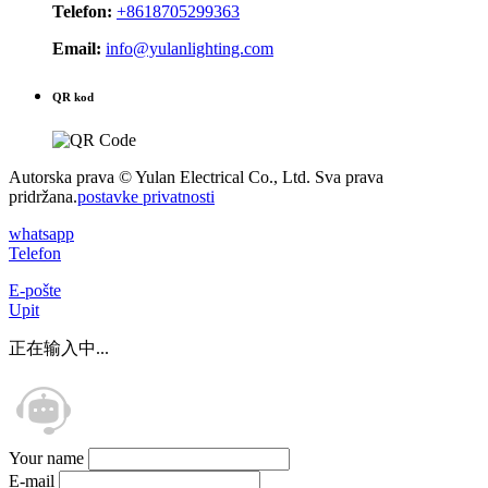
Telefon:
+8618705299363
Email:
info@yulanlighting.com
QR kod
Autorska prava © Yulan Electrical Co., Ltd. Sva prava
pridržana.
postavke privatnosti
whatsapp
Telefon
E-pošte
Upit
正在输入中...
Your name
E-mail