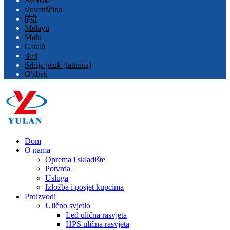
Svenska
slovenščina
हिंदी
Melayu
Malti
Català
বাংলা
Srbija jezik (latinica)
O'zbek
Dom
O nama
Oprema i skladište
Potvrda
Usluga
Izložba i posjet kupcima
Proizvodi
Ulično svjetlo
Led ulična rasvjeta
HPS ulična rasvjeta