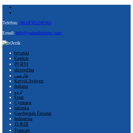
Telefon:
+8618705299363
Email:
info@yulanlighting.com
Jezik
hrvatski
English
한국어
slovenčina
فارسی
Kreyòl Ayisyen
Italiano
اردو
Eesti
Cymraeg
íslenska
Gaeilgenah Éireann
Indonesia
日本語
Français